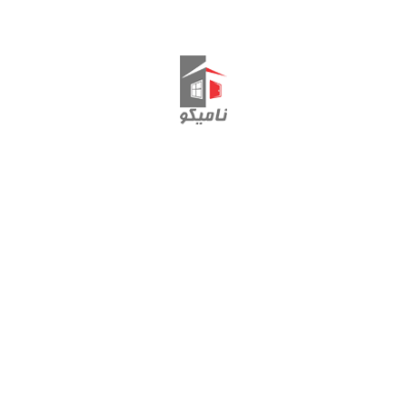
لنگه کشویی Fenstermann
تماس با ما
ارتباط با مدیریت: 44495444-011