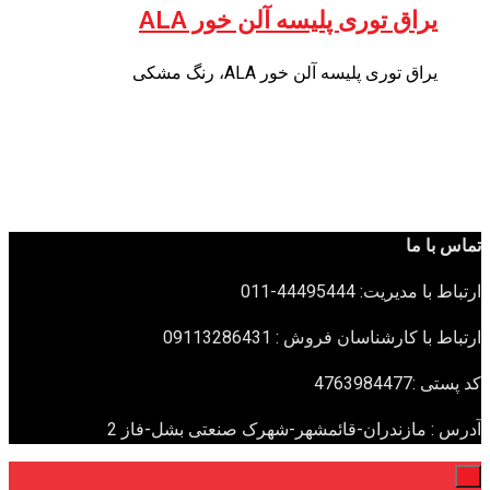
یراق توری پلیسه آلن خور ALA
یراق توری پلیسه آلن خور ALA، رنگ مشکی
تماس با ما
ارتباط با مدیریت: 44495444-011
ارتباط با کارشناسان فروش : 09113286431
کد پستی :4763984477
آدرس : مازندران-قائمشهر-شهرک صنعتی بشل-فاز 2
×