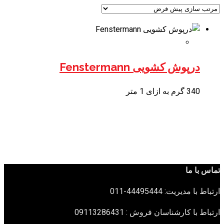
درپوش کشویی Fenstermann
340 گرم به ازای 1 متر
تماس با ما
ارتباط با مدیریت: 44495444-011
ارتباط با کارشناسان فروش : 09113286431