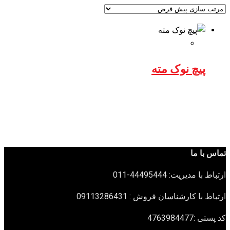
پیچ نوک مته
تماس با ما
ارتباط با مدیریت: 44495444-011
ارتباط با کارشناسان فروش : 09113286431
کد پستی :4763984477