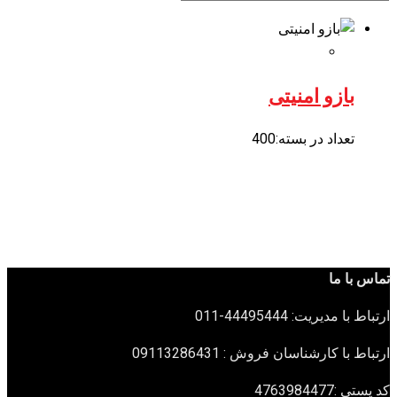
بازو امنیتی
تعداد در بسته:400
تماس با ما
ارتباط با مدیریت: 44495444-011
ارتباط با کارشناسان فروش : 09113286431
کد پستی :4763984477