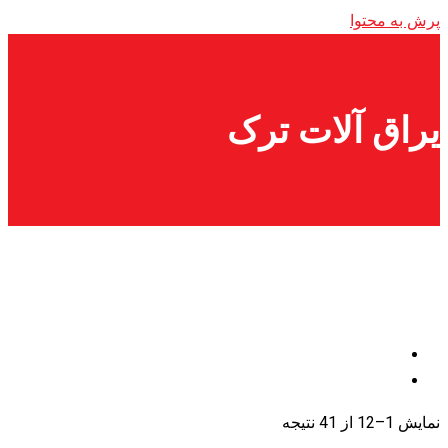
پرش به محتوا
یراق آلات ترک
نمایش 1–12 از 41 نتیجه