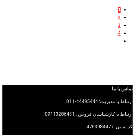
1
2
3
4
تماس با ما
ارتباط با مدیریت: 44495444-011
ارتباط با کارشناسان فروش : 09113286431
کد پستی :4763984477