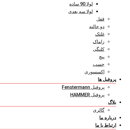
لولا 90 ساده
لولا سه بعدی
قفل
دو حالته
غلتک
زاماک
کلنگی
پیچ
چسب
اکسسوری
پروفیل ها
پروفیل Fenstermann
پروفیل HAMMER
بلاگ
گالری
درباره ما
ارتباط با ما