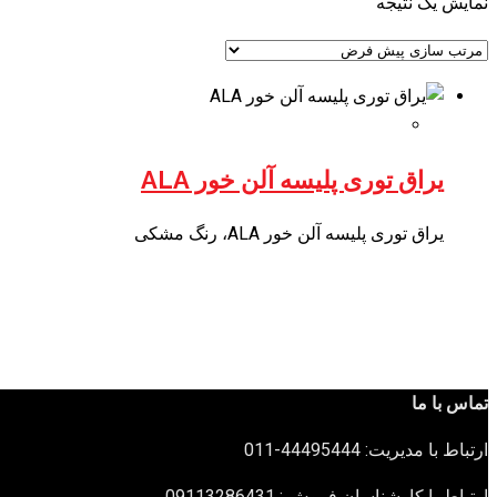
نمایش یک نتیجه
یراق توری پلیسه آلن خور ALA
یراق توری پلیسه آلن خور ALA، رنگ مشکی
تماس با ما
ارتباط با مدیریت: 44495444-011
ارتباط با کارشناسان فروش : 09113286431