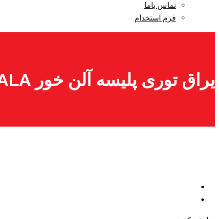
تماس باما
فرم استخدام
یراق توری پلیسه آلن خور ALA