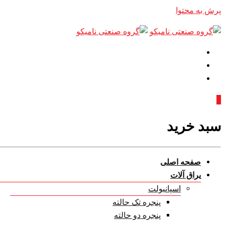
پرش به محتوا
0
سبد خرید
صفحه اصلی
یراق آلات
اسپانیولت
پنجره تک حالته
پنجره دو حالته