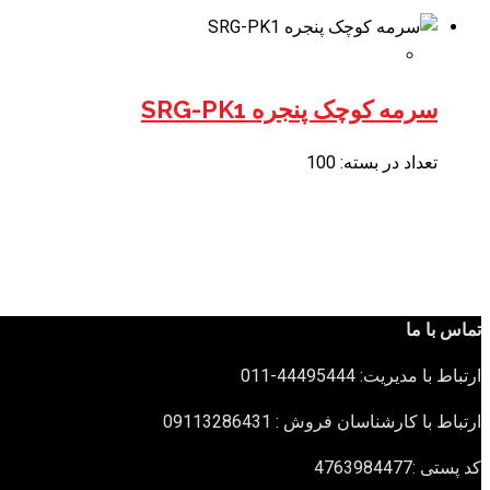
سرمه کوچک پنجره SRG-PK1
تعداد در بسته: 100
تماس با ما
ارتباط با مدیریت: 44495444-011
ارتباط با کارشناسان فروش : 09113286431
کد پستی :4763984477