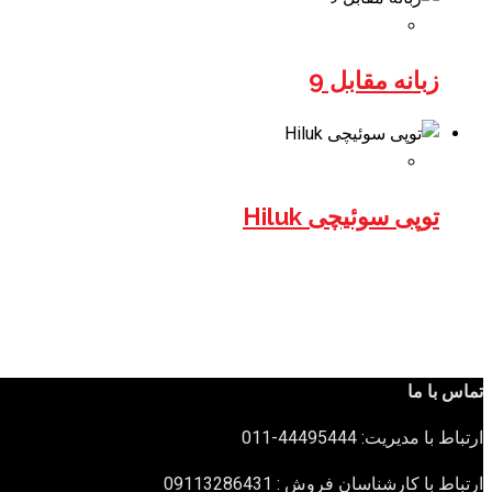
زبانه مقابل 9
توپی سوئیچی Hiluk
تماس با ما
ارتباط با مدیریت: 44495444-011
ارتباط با کارشناسان فروش : 09113286431