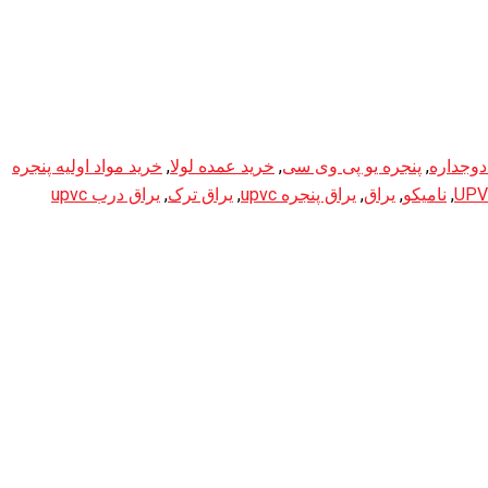
دوجداره
,
پنجره یو پی وی سی
,
خرید عمده لولا
,
خرید مواد اولیه پنجره
,
نامیکو
,
یراق
,
یراق پنجره upvc
,
یراق ترک
,
یراق درب upvc