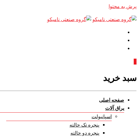
پرش به محتوا
0
سبد خرید
صفحه اصلی
یراق آلات
اسپانیولت
پنجره تک حالته
پنجره دو حالته