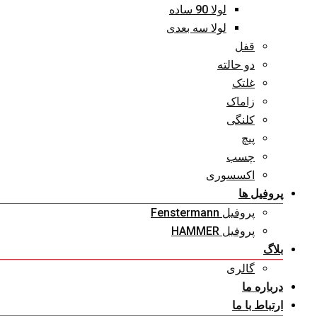
لولا 90 ساده
لولا سه بعدی
قفل
دو حالته
غلتک
زاماک
کلنگی
پیچ
چسب
اکسسوری
پروفیل ها
پروفیل Fenstermann
پروفیل HAMMER
بلاگ
گالری
درباره ما
ارتباط با ما