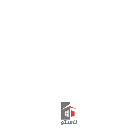
شناسه ::
بست مولین (تاکوز گالوانیز
در حال حاضر این محصول در انب
دسته بندی:
زبانه مقابل
برچسب:
خرید یراق عمده
تاکوز
بست مولین 
شرکت نامیکو
درب یو پی وی س
یراق درب upvc
یراق ترک
یراق پنجر