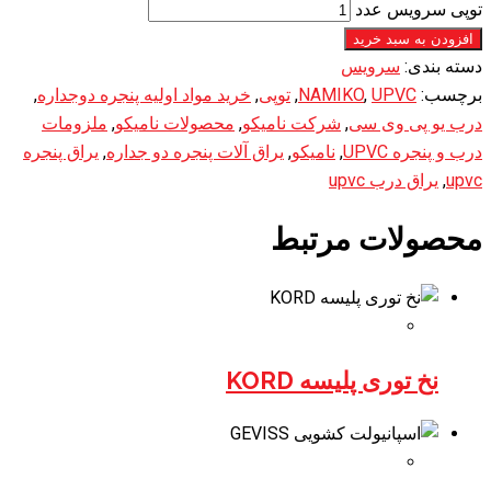
توپی سرویس عدد
افزودن به سبد خرید
دسته بندی:
سرویس
برچسب:
UPVC
,
NAMIKO
,
توپی
,
خرید مواد اولیه پنجره دوجداره
,
درب یو پی وی سی
,
شرکت نامیکو
,
محصولات نامیکو
,
ملزومات
درب و پنجره UPVC
,
نامیکو
,
یراق آلات پنجره دو جداره
,
یراق پنجره
upvc
,
یراق درب upvc
محصولات مرتبط
نخ توری پلیسه KORD