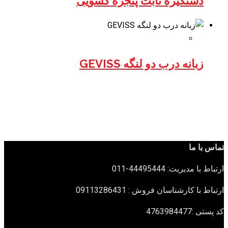
دستگیره ثابت پنجره کشویی
زبانه درب دو لنگه GEVISS
تماس با ما
ارتباط با مدیریت: 44495444-011
ارتباط با کارشناسان فروش : 09113286431
کد پستی :4763984477