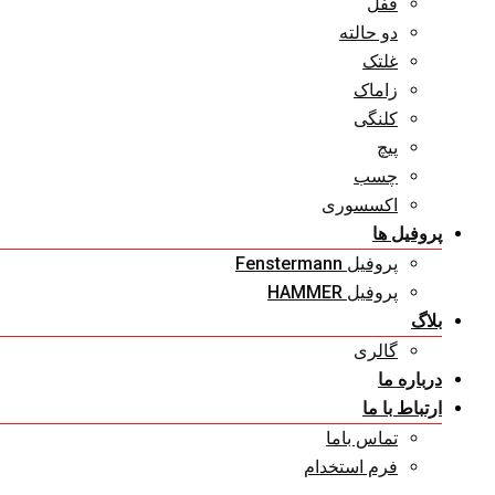
قفل
دو حالته
غلتک
زاماک
کلنگی
پیچ
چسب
اکسسوری
پروفیل ها
پروفیل Fenstermann
پروفیل HAMMER
بلاگ
گالری
درباره ما
ارتباط با ما
تماس باما
فرم استخدام