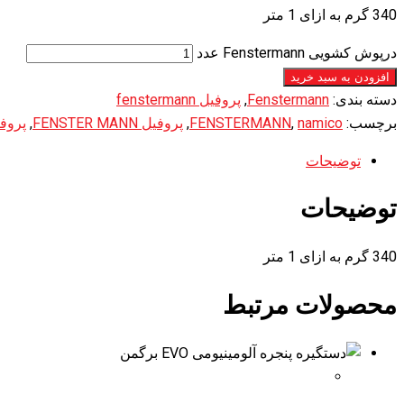
340 گرم به ازای 1 متر
درپوش کشویی Fenstermann عدد
افزودن به سبد خرید
دسته بندی:
Fenstermann
,
پروفیل fenstermann
برچسب:
namico
,
FENSTERMANN
,
پروفیل FENSTER MANN
,
پروفیل 
توضیحات
توضیحات
340 گرم به ازای 1 متر
محصولات مرتبط