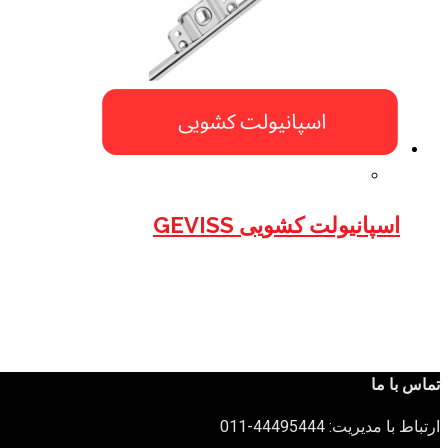
اسپانیولت کشویی GEVISS
تماس با ما
ارتباط با مدیریت: 44495444-011