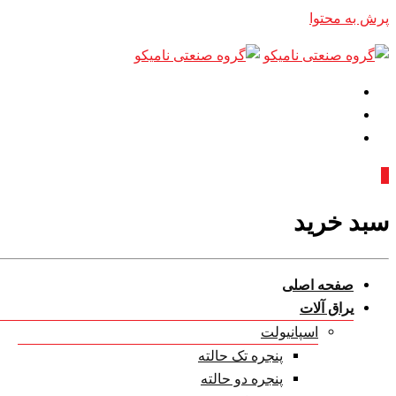
پرش به محتوا
0
سبد خرید
صفحه اصلی
یراق آلات
اسپانیولت
پنجره تک حالته
پنجره دو حالته