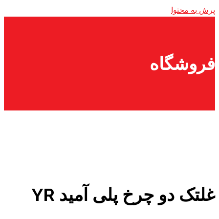
پرش به محتوا
فروشگاه
غلتک دو چرخ پلی آمید YR