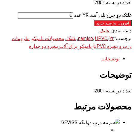
تعداد در بسته : 200
غلتک دو چرخ پلی آمید YR عدد
افزودن به سبد خرید
دسته بندی:
غلتک
برچسب:
Yr
,
UPVC
,
namico
,
غلتک
,
محصولات نامیکو
,
ملزومات
درب و پنجره UPVC
,
نامیکو
,
یراق آلات پنجره دو جداره
توضیحات
توضیحات
تعداد در بسته : 200
محصولات مرتبط