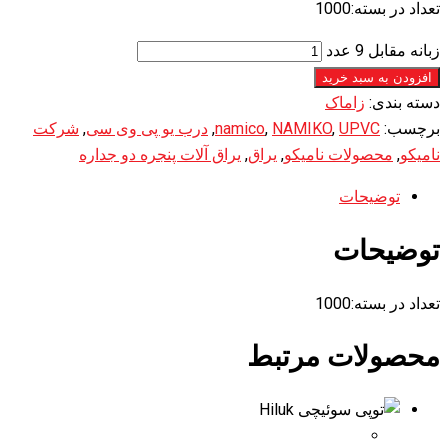
تعداد در بسته:1000
زبانه مقابل 9 عدد
افزودن به سبد خرید
دسته بندی:
زاماک
برچسب:
UPVC
,
NAMIKO
,
namico
,
درب یو پی وی سی
,
شرکت
نامیکو
,
محصولات نامیکو
,
یراق
,
یراق آلات پنجره دو جداره
توضیحات
توضیحات
تعداد در بسته:1000
محصولات مرتبط