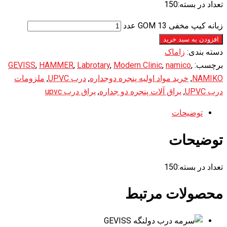
تعداد در بسته:150
زبانه کیپ مخفی GOM 13 عدد
افزودن به سبد خرید
دسته بندی:
زاماک
برچسب:
,
namico
,
Modern Clinic
,
Labrotary
,
HAMMER
,
GEVISS
NAMIKO
,
خرید مواد اولیه پنجره دوجداره
,
درب UPVC
,
ملزومات
درب UPVC
,
یراق آلات پنجره دو جداره
,
یراق درب upvc
توضیحات
توضیحات
تعداد در بسته:150
محصولات مرتبط