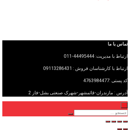
تماس با ما
ارتباط با مدیریت: 44495444-011
ارتباط با کارشناسان فروش : 09113286431
کد پستی :4763984477
آدرس : مازندران-قائمشهر-شهرک صنعتی بشل-فاز 2
×