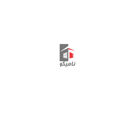
محصولات مرتبط
کیپ مخفی(GOB218)
GEVISS
لولای بالای فریم KSM730