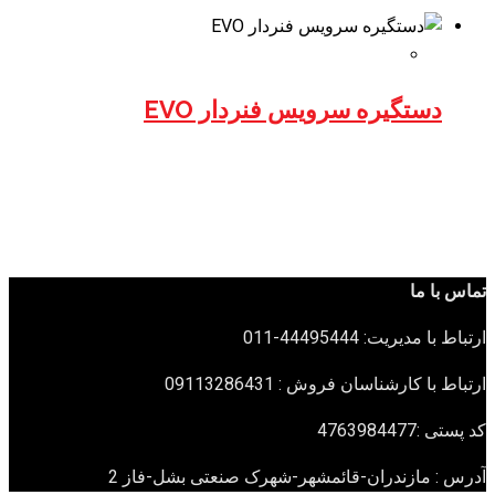
دستگیره سرویس فنردار EVO
تماس با ما
ارتباط با مدیریت: 44495444-011
ارتباط با کارشناسان فروش : 09113286431
کد پستی :4763984477
آدرس : مازندران-قائمشهر-شهرک صنعتی بشل-فاز 2