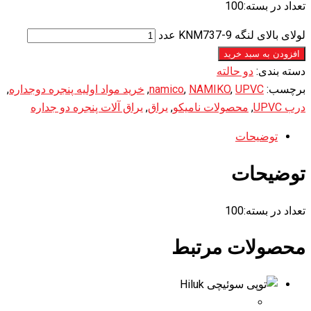
تعداد در بسته:100
لولای بالای لنگه KNM737-9 عدد
افزودن به سبد خرید
دسته بندی:
دو حالته
برچسب:
UPVC
,
NAMIKO
,
namico
,
خرید مواد اولیه پنجره دوجداره
,
درب UPVC
,
محصولات نامیکو
,
یراق
,
یراق آلات پنجره دو جداره
توضیحات
توضیحات
تعداد در بسته:100
محصولات مرتبط