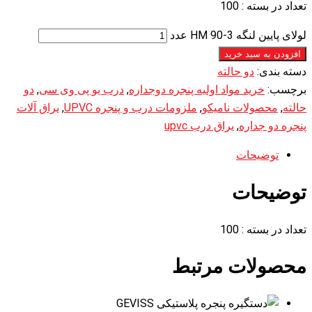
تعداد در بسته : 100
لولای پایین لنگه HM 90-3 عدد
افزودن به سبد خرید
دسته بندی:
دو حالته
برچسب:
خرید مواد اولیه پنجره دوجداره
,
درب یو پی وی سی
,
دو
حالته
,
محصولات نامیکو
,
ملزومات درب و پنجره UPVC
,
یراق آلات
پنجره دو جداره
,
یراق درب upvc
توضیحات
توضیحات
تعداد در بسته : 100
محصولات مرتبط