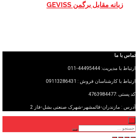
زبانه مقابل برگمن GEVISS
تماس با ما
ارتباط با مدیریت: 44495444-011
ارتباط با کارشناسان فروش : 09113286431
کد پستی :4763984477
آدرس : مازندران-قائمشهر-شهرک صنعتی بشل-فاز 2
×