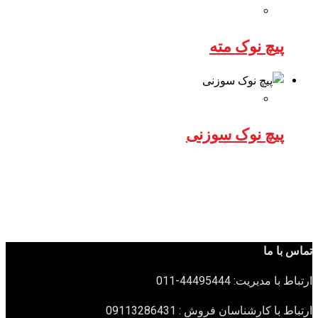
پیچ نوک مته
پیچ نوک سوزنی
تماس با ما
ارتباط با مدیریت: 44495444-011
ارتباط با کارشناسان فروش : 09113286431