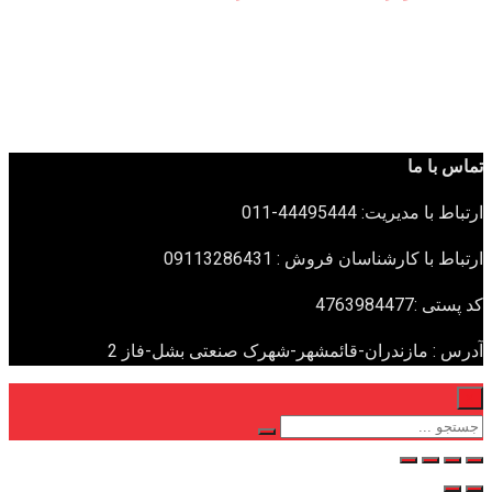
تماس با ما
ارتباط با مدیریت: 44495444-011
ارتباط با کارشناسان فروش : 09113286431
کد پستی :4763984477
آدرس : مازندران-قائمشهر-شهرک صنعتی بشل-فاز 2
×