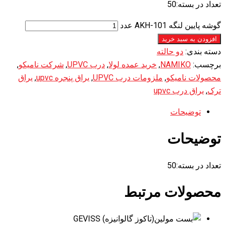
تعداد در بسته:50
گوشه پایین لنگه AKH-101 عدد
افزودن به سبد خرید
دسته بندی:
دو حالته
برچسب:
NAMIKO
,
خرید عمده لولا
,
درب UPVC
,
شرکت نامیکو
,
محصولات نامیکو
,
ملزومات درب UPVC
,
یراق پنجره upvc
,
یراق
ترک
,
یراق درب upvc
توضیحات
توضیحات
تعداد در بسته:50
محصولات مرتبط