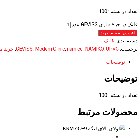
تعداد در بسته : 100
غلتک دو چرخ فلزی GEVISS عدد
افزودن به سبد خرید
دسته بندی:
غلتک
برچسب:
UPVC
,
NAMIKO
,
namico
,
Modern Clinic
,
GEVISS
,
خرید مو
توضیحات
توضیحات
تعداد در بسته : 100
محصولات مرتبط