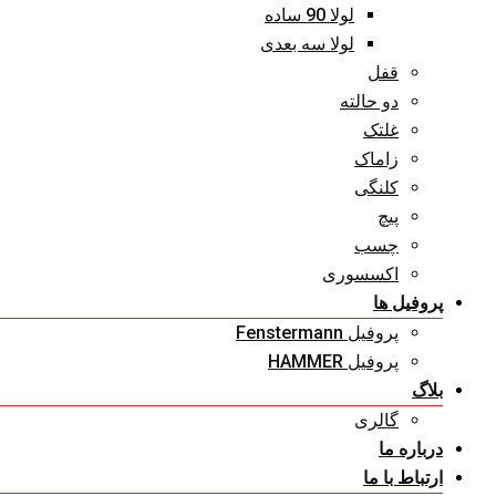
لولا 90 ساده
لولا سه بعدی
قفل
دو حالته
غلتک
زاماک
کلنگی
پیچ
چسب
اکسسوری
پروفیل ها
پروفیل Fenstermann
پروفیل HAMMER
بلاگ
گالری
درباره ما
ارتباط با ما