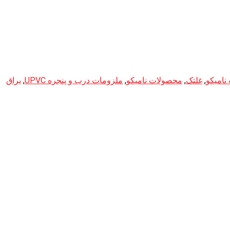
امیکو
,
غلتک
,
محصولات نامیکو
,
ملزومات درب و پنجره UPVC
,
یراق