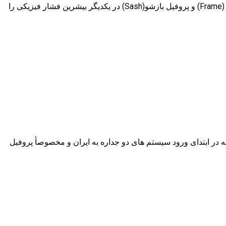
توصیه های نگهداری یراق درب و پنجره دوجداره یو وی سی پی یراق درب ویا پنجره دوجداره یو پی وی سی به عنوان نگه دارنده پروفیل فریم (Frame) و پروفیل بازشو(Sash) در یکدیگر بیشرین فشار فیزیکی را
هوایی همان کشور تولید شوند، متاسفأنه در ابتدای ورود سیستم های دو جداره به ایران و مخصوصأ پروفیل