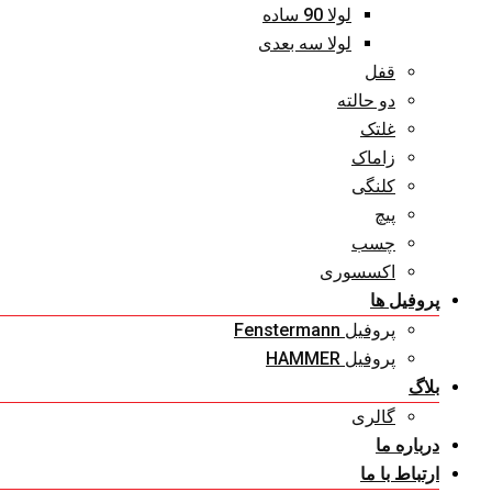
لولا 90 ساده
لولا سه بعدی
قفل
دو حالته
غلتک
زاماک
کلنگی
پیچ
چسب
اکسسوری
پروفیل ها
پروفیل Fenstermann
پروفیل HAMMER
بلاگ
گالری
درباره ما
ارتباط با ما